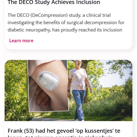
The DECO Study Achieves Inclusion
The DECO (DeCompression) study, a clinical trial
investigating the benefits of surgical decompression for
diabetic neuropathy, has proudly reached its inclusion
target.
Learn more
Throughout the inclusion phase, the study screened
nearly a thousand diabetic patients experiencing
neuropathic symptoms. This extensive screening process
not only ensures a robust trial cohort but also provides a
unique opportunity to evaluate the sensitivity of current
screening tools. By doing so, the DECO study aims to
refine the patient selection process for decompression
surgery, ensuring that those who are most likely to
benefit from the procedure are accurately identified.
With the inclusion phase now complete, the focus shifts
to the collection and analysis of follow-up data. The
Frank (53) had het gevoel ‘op kussentjes’ te
study’s findings on primary and secondary outcomes will